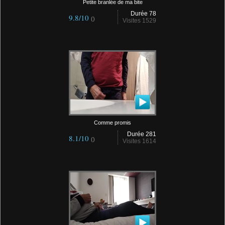
Petite branlée de ma bite
Durée 78
9.8/10
()
Visites 1529
Comme promis
Durée 281
8.1/10
()
Visites 1614