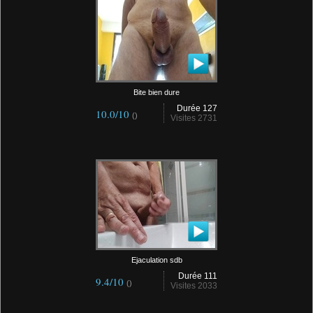
Bite bien dure
Durée 127
10.0/10
()
Visites 2731
Ejaculation sdb
Durée 111
9.4/10
()
Visites 2033