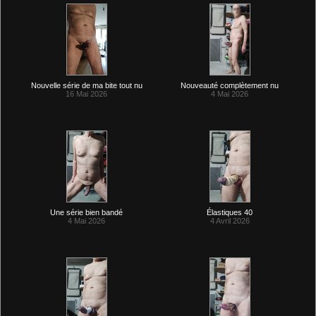
Nouvelle série de ma bite tout nu
Nouveauté complètement nu
16 Mai 2026
4 Mai 2026
Une série bien bandé
Élastiques 40
4 Mai 2026
4 Avril 2026