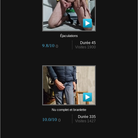
Éjaculations
Durée 45
9.8/10
()
Visites 1900
Nu complet et branlette
Durée 335
10.0/10
()
Visites 1427