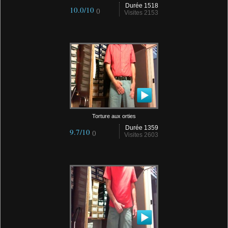
Durée 1518
10.0/10
()
Visites 2153
Torture aux orties
Durée 1359
9.7/10
()
Visites 2603