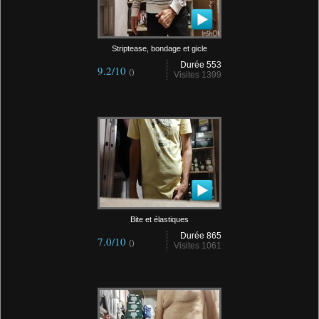
Striptease, bondage et gicle
Durée 553
9.2/10
()
Visites 1399
Bite et élastiques
Durée 865
7.0/10
()
Visites 1061