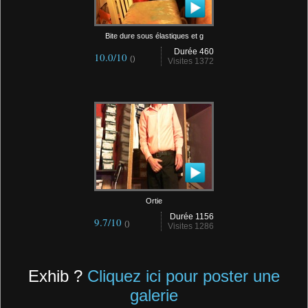
Bite dure sous élastiques et g
Durée 460
10.0/10
()
Visites 1372
Ortie
Durée 1156
9.7/10
()
Visites 1286
Exhib ?
Cliquez ici pour poster une
galerie