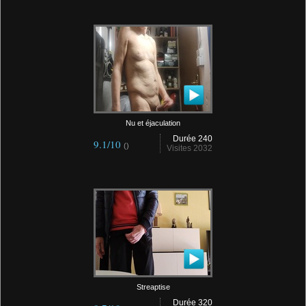
Nu et éjaculation
Durée 240
9.1/10
()
Visites 2032
Streaptise
Durée 320