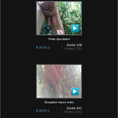
Petite éjaculation
Durée 108
8.9/10
()
Visites 1783
Streaptise nature orties
Durée 441
8.8/10
()
Visites 1253