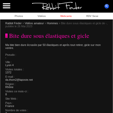
Photos
Vidéos
Webcams
RDV Sexe
Rabbit Finder
»
Vidéos amateur
»
Hommes
» Bite dure sous élastiques et gicle de -,
publiée le 26 Mai 2023
Bite dure sous élastiques et gicle
Ma bite bien dure écrasée par 50 élastiques et après tout retirer, gicle sur mon
ventre.
Pseudo :
-
Ville :
Lyon 4
Visites totales :
1372
E-mail :
da.thom2@laposte.net
Région :
Rhône
Visites ce mois-ci :
8
Site Web :
Pays :
France
Nombre de votes :