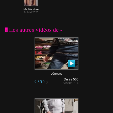
Ma bite dure
24 Mai 2023
Les autres vidéos de -
Dédicace
Durée 505
9.8/10
()
Visites 714