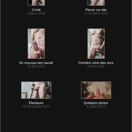
Corde
Pinces sur bite
3 Mars 2026
21 Octobre 2025
De nouveau bien bandé
Première série bien dure
24 Mai 2025
24 Mai 2025
Élastiques
Quelques photos
28 Décembre 2024
3 Juillet 2024