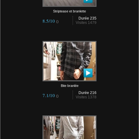
Striptease et branlette
Durée 235
8.5/10
()
Visites 1479
Bite branlée
Durée 216
7.1/10
()
Visites 1378