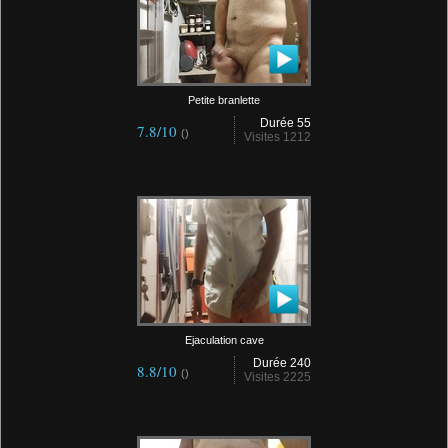
Petite branlette
Durée 55
7.8/10
()
Visites 1212
Ejaculation cave
Durée 240
8.8/10
()
Visites 2225