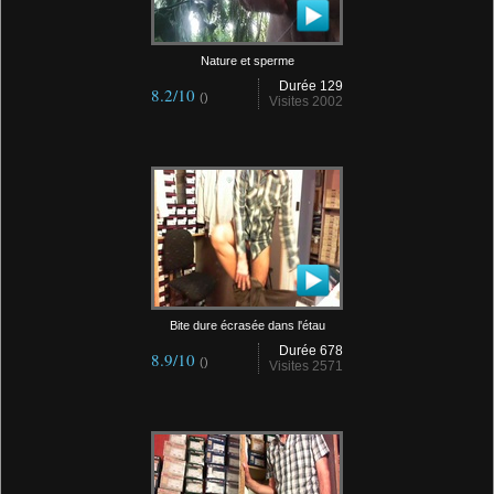
Nature et sperme
Durée 129
8.2/10
()
Visites 2002
Bite dure écrasée dans l'étau
Durée 678
8.9/10
()
Visites 2571