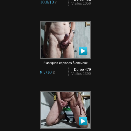
10.0/10
()
Visites 1056
Élastiques et pinces à cheveux
Durée 479
9.7/10
()
Visites 1390