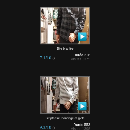
Bite branlée
Durée 216
7.1/10
()
Visites 1375
Striptease, bondage et gicle
Durée 553
9.2/10
()
Visites 1398