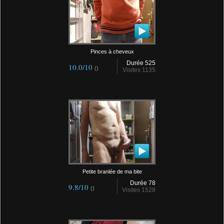
Pinces à cheveux
Durée 525
10.0/10
()
Visites 1135
Petite branlée de ma bite
Durée 78
9.8/10
()
Visites 1528