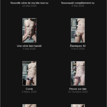
Nouvelle série de ma bite tout nu
Nouveauté complètement nu
16 Mai 2026
4 Mai 2026
Une série bien bandé
Élastiques 40
4 Mai 2026
4 Avril 2026
Corde
Pinces sur bite
3 Mars 2026
21 Octobre 2025