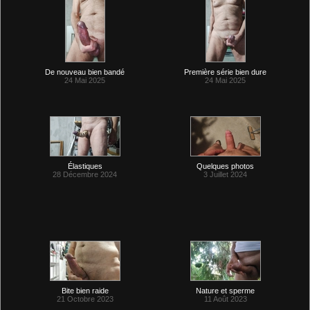
De nouveau bien bandé
Première série bien dure
24 Mai 2025
24 Mai 2025
Élastiques
Quelques photos
28 Décembre 2024
3 Juillet 2024
Bite bien raide
Nature et sperme
21 Octobre 2023
11 Août 2023