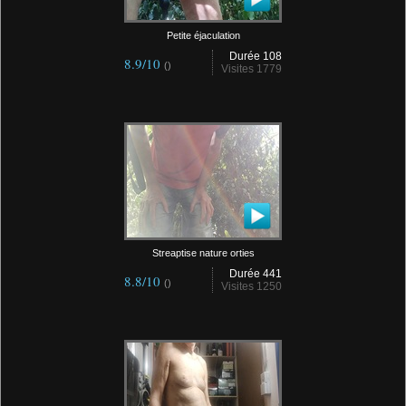
Petite éjaculation
Durée 108
8.9/10
()
Visites 1779
Streaptise nature orties
Durée 441
8.8/10
()
Visites 1250