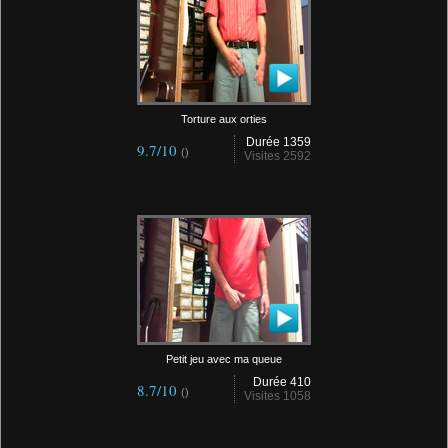
Torture aux orties
Durée 1359
9.7/10
()
Visites 2592
Petit jeu avec ma queue
Durée 410
8.7/10
()
Visites 1058