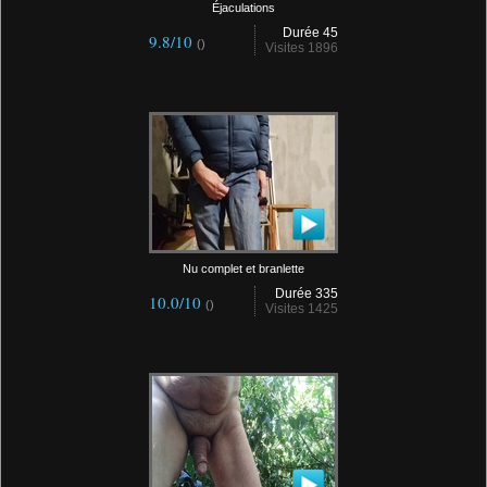
Éjaculations
Durée 45
9.8/10
()
Visites 1896
Nu complet et branlette
Durée 335
10.0/10
()
Visites 1425