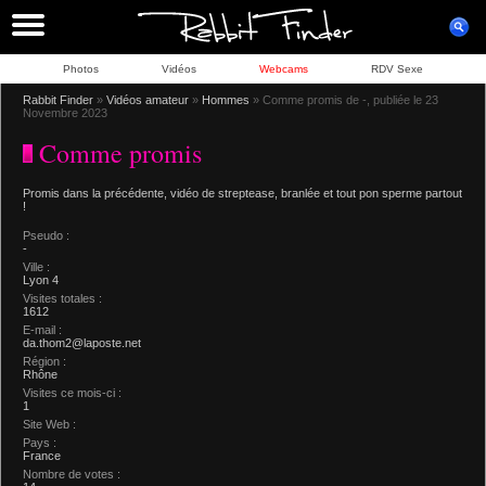
Photos
Vidéos
Webcams
RDV Sexe
Rabbit Finder
»
Vidéos amateur
»
Hommes
» Comme promis de -, publiée le 23
Novembre 2023
Comme promis
Promis dans la précédente, vidéo de streptease, branlée et tout pon sperme partout
!
Pseudo :
-
Ville :
Lyon 4
Visites totales :
1612
E-mail :
da.thom2@laposte.net
Région :
Rhône
Visites ce mois-ci :
1
Site Web :
Pays :
France
Nombre de votes :