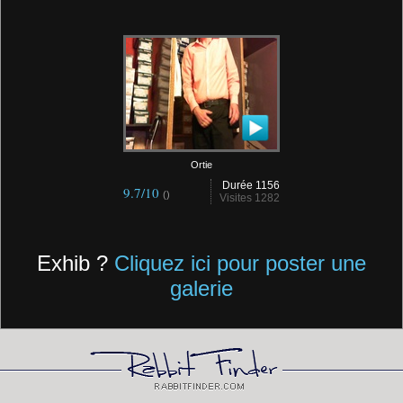
Ortie
Durée 1156
9.7/10
()
Visites 1282
Exhib ?
Cliquez ici pour poster une
galerie