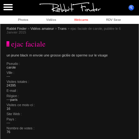
Photos
Vidéos
Webcams
RDV Sexe
Rabbit Finder
»
Vidéos amateur
»
Trans
» ejac faciale de carole, publiée le 6
Janvier 2015
ejac faciale
un jeune black m envoie une grosse giclée de sperme sur le visage
Pseudo :
carole
Ville :
---
Visites totales :
24395
E-mail :
Région :
---paris
Visites ce mois-ci :
16
Site Web :
Pays :
---
Nombre de votes :
76