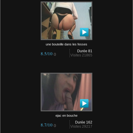
une bouteille dans les fesses
Durée 81
8.5/10
()
Visites 21865
ejac en bouche
Durée 162
8.7/10
()
Visites 29217