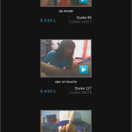
eja faciale
Durée 85
8.3/10
()
Visites 16427
ejac en bouche
Durée 117
8.4/10
()
Visites 28076