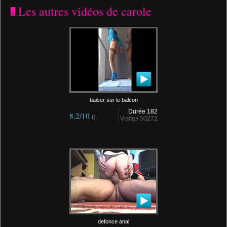
Les autres vidéos de carole
baiser sur le balcon
Durée 182
8.2/10
()
Visites 50272
defonce anal