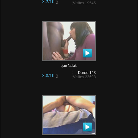
8.2/10
()
Visites 19545
ejac faciale
Durée 143
8.8/10
()
Visites 23698