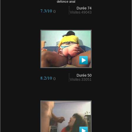
defonce anal
Durée 74
7.3/10
()
Visites 49043
Durée 50
8.2/10
()
Visites 33051