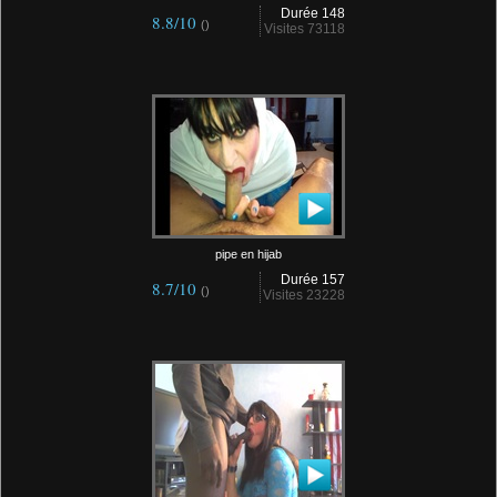
Durée 148
8.8/10
()
Visites 73118
pipe en hijab
Durée 157
8.7/10
()
Visites 23228