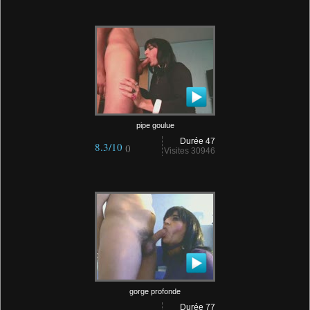
pipe goulue
Durée 47
8.3/10
()
Visites 30946
gorge profonde
Durée 77