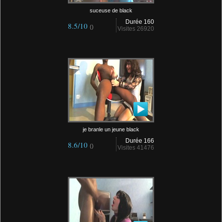
suceuse de black
Durée 160
8.5/10
()
Visites 26920
je branle un jeune black
Durée 166
8.6/10
()
Visites 41476