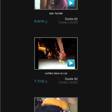
ejac faciale
Durée 82
8.0/10
()
Visites 24395
exhibe dans la rue
Durée 92
7.7/10
()
Visites 16363