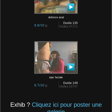
defonce anal
Durée 135
8.8/10
()
Visites 47171
ejac faciale
Durée 149
8.7/10
()
Visites 24747
Exhib ?
Cliquez ici pour poster une
galerie