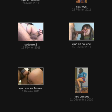
ejac en bouche
26 Mars 2011
sex toys
22 Février 2011
ejac en bouche
sodomie 2
15 Février 2011
15 Février 2011
ejac sur les fesses
1 Février 2011
mes cuisses
11 Décembre 2010