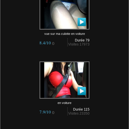
vue sur ma culotte en voiture
Durée 79
8.4/10
()
Visites 17973
en voiture
Durée 115
7.9/10
()
Visites 23350