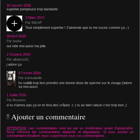
10 Janvier 2015
superbe pompeuse trop bandante
2 Mars 2015
Par MitchP
Tout simplement superbe ! J'aimerais que tu me suces comme ça ;-)
16 Avril 2015
Par louise
oui vide moi aussi ma jolie
2 Octobre 2019
Par albatros61
j adore ça
8 Février 2024
Par travisabelle
ho ouiiiiiiii trop bon prendre une bonne dose de sperme sur le visage j'adore
sa moi aussi
1 Juillet 2026
Par Brunono
si tu n'aimes pas ça on te fera des crêpes :) :) tu as bien raison c'est trop bon ;)
Ajouter un commentaire
ATTENTION:
Les commentaires sont lus par un modérateur avant d'apparaître.
Nous refusons les commentaires déplacés et dégradants. Si vous postez un
commentaire insultant, nous supprimons tous vos commentaires.