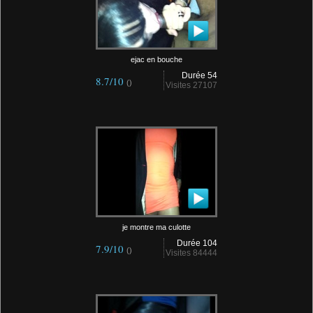
ejac en bouche
Durée 54
8.7/10
()
Visites 27107
je montre ma culotte
Durée 104
7.9/10
()
Visites 84444