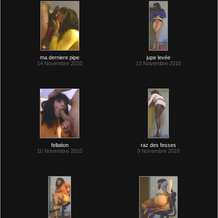
ma derniere pipe
jupe levée
14 Novembre 2010
10 Novembre 2010
fellation
raz des fesses
10 Novembre 2010
9 Novembre 2010