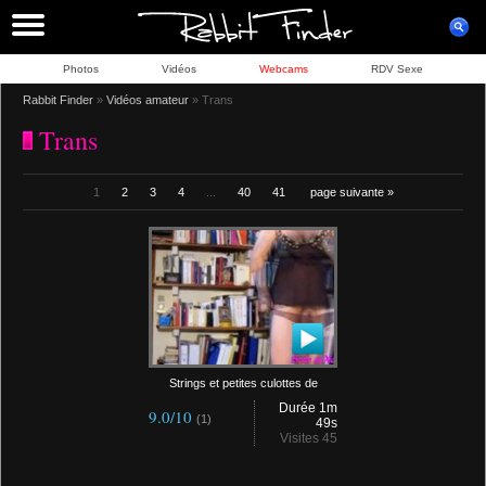
Photos
Vidéos
Webcams
RDV Sexe
Rabbit Finder
»
Vidéos amateur
» Trans
Trans
1
2
3
4
...
40
41
page suivante »
Strings et petites culottes de
Durée 1m
9.0/10
(1)
49s
Visites 45