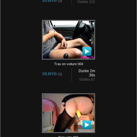
10.0/10
(3)
Visites 115
Trav en voiture 004
Durée 2m
10.0/10
(1)
39s
Visites 87