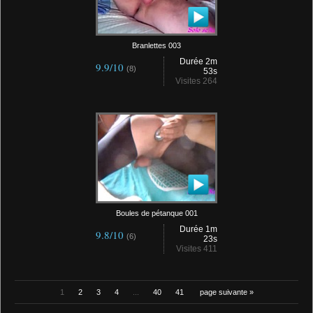
Branlettes 003
Durée 2m
9.9/10
(8)
53s
Visites 264
Boules de pétanque 001
Durée 1m
9.8/10
(6)
23s
Visites 411
1
2
3
4
...
40
41
page suivante »