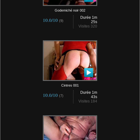
Godemiché noir 002
Durée 1m
10.0/10
(9)
25s
Visites 320
Cintres 001
Durée 1m
10.0/10
(7)
43s
Visites 184