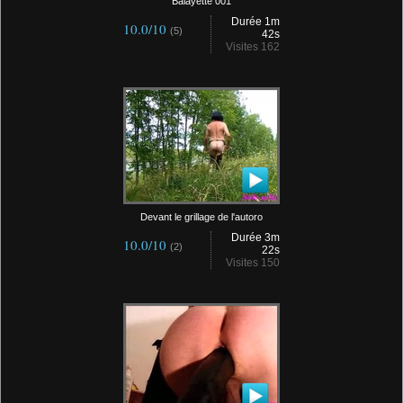
Balayette 001
Durée 1m
10.0/10
(5)
42s
Visites 162
Devant le grillage de l'autoro
Durée 3m
10.0/10
(2)
22s
Visites 150