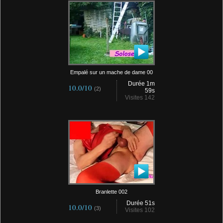
Empalé sur un mache de dame 00
Durée 1m
10.0/10
(2)
59s
Visites 142
Branlette 002
Durée 51s
10.0/10
(3)
Visites 102