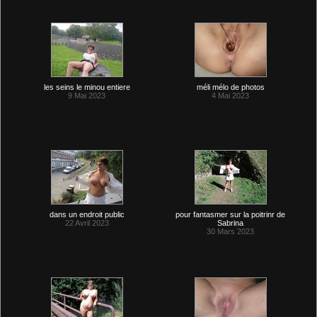
les seins le minou entiere
méli mélo de photos
9 Mai 2023
4 Mai 2023
dans un endroit public
pour fantasmer sur la poitrinr de
22 Avril 2023
Sabrina
30 Mars 2023