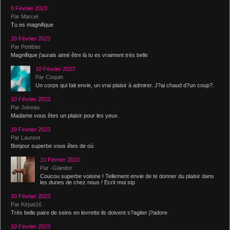
9 Février 2023
Par Marcel
Tu es magnifique
10 Février 2023
Par Petitbite
Magnifique j'aurais aimé être là tu es vraiment très belle
10 Février 2023
Par Coquin
Un corps qui fait envie, un vrai plaisir à admirer. J?ai chaud d?un coup?.
10 Février 2023
Par Jekeau
Madame vous êtes un plaisir pour les yeux.
10 Février 2023
Par Laurent
Bonjour superbe vous êtes de où
10 Février 2023
Par -Glandor
Coucou superbe voisine ! Tellement envie de te donner du plaisir dans
les dunes de chez nous ! Ecrit moi stp
10 Février 2023
Par Kirpat16
Très belle paire de seins en levrette ils doivent s?agiter j?adore
10 Février 2023