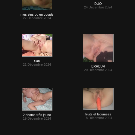
DUO
24 Décembre 2024
mes eins ou en couple
27 Décembre 2024
Sab
21 Décembre 2024
ERREUR
20 Décembre 2024
fruits et légumess
2 photos trés jeune
18 Décembre 2024
19 Décembre 2024