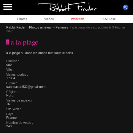
Photos
Vidéos
Webcams
RDV Sexe
Rabbit Finder
»
Photos amateur
»
Femmes
» a la plage de sab, publiée le 9 Février
2023
a la plage
à la plage ou dans les dunes nue sous le soleil
Pseudo :
sab
Ville :
Visites totales :
17064
E-mail :
sabrinasab532@gmail.com
Région :
Nord
Visites ce mois-ci :
16
Site Web :
Pays :
France
Nombre de votes :
240