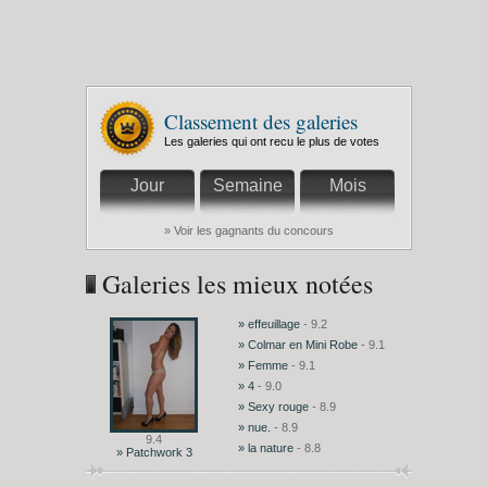
Classement des galeries
Les galeries qui ont recu le plus de votes
Jour
Semaine
Mois
» Voir les gagnants du concours
Galeries les mieux notées
» effeuillage
- 9.2
» Colmar en Mini Robe
- 9.1
» Femme
- 9.1
» 4
- 9.0
» Sexy rouge
- 8.9
» nue.
- 8.9
9.4
» la nature
- 8.8
» Patchwork 3