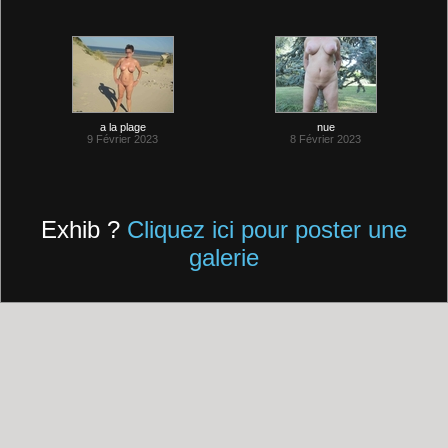
a la plage
nue
9 Février 2023
8 Février 2023
Exhib ?
Cliquez ici pour poster une
galerie