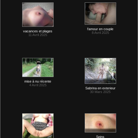
l'amour en couple
vacances et plages
8 Avril 2025
11 Avril 2025
mise à nu récente
4 Avril 2025
Sabrina en exterieur
30 Mars 2025
Seins