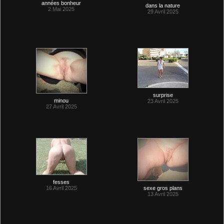
années bonheur
dans la nature
2 Mai 2025
29 Avril 2025
surprise
minou
23 Avril 2025
27 Avril 2025
fesses
16 Avril 2025
sexe gros plans
13 Avril 2025