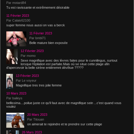
Par motard84
Tu est ravissante et extrêmement désirable
11 Février 2023
Par Calais62100
super femme nous aussi on vas a berck
11 Février 2023
Par bmbl71
Belle mature bien exposée
12 Février 2023
Par momo
Sexe magnifique avec des lèvres faites pour le cunnilingus, surtout
lorsque l'épilation est parfaite.Mais où se situe cette plage afin
d'apercevoir la belle sirène entièremnt dévêtue ?????
13 Février 2023
Par Le voyeur
Magnifique tres tres jolie femme
10 Mars 2023
Par baileys
bellissima....poilue juste ce qu'il faut avec de magnifique sein ...c'est quand vous
voulez
20 Mars 2023
Par Titouan
on aimerait te rejoindre et te prendre sur cette plage
26 Mars 2023