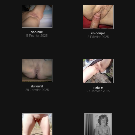
sab nue
en couple
5 Février 2025
2 Février 2025
du lourd
nature
29 Janvier 2025
27 Janvier 2025