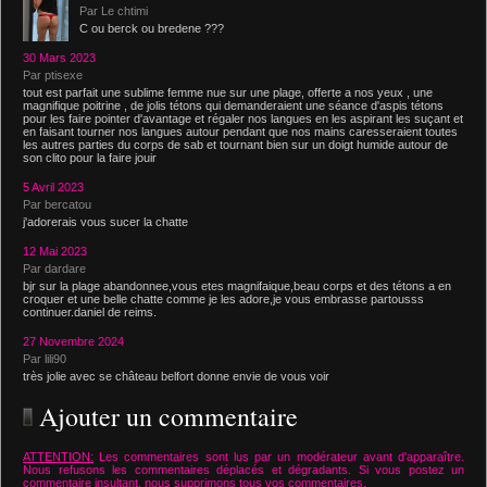
Par Le chtimi
C ou berck ou bredene ???
30 Mars 2023
Par ptisexe
tout est parfait une sublime femme nue sur une plage, offerte a nos yeux , une
magnifique poitrine , de jolis tétons qui demanderaient une séance d'aspis tétons
pour les faire pointer d'avantage et régaler nos langues en les aspirant les suçant et
en faisant tourner nos langues autour pendant que nos mains caresseraient toutes
les autres parties du corps de sab et tournant bien sur un doigt humide autour de
son clito pour la faire jouir
5 Avril 2023
Par bercatou
j'adorerais vous sucer la chatte
12 Mai 2023
Par dardare
bjr sur la plage abandonnee,vous etes magnifaique,beau corps et des tétons a en
croquer et une belle chatte comme je les adore,je vous embrasse partousss
continuer.daniel de reims.
27 Novembre 2024
Par lili90
très jolie avec se château belfort donne envie de vous voir
Ajouter un commentaire
ATTENTION:
Les commentaires sont lus par un modérateur avant d'apparaître.
Nous refusons les commentaires déplacés et dégradants. Si vous postez un
commentaire insultant, nous supprimons tous vos commentaires.