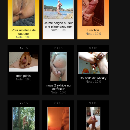
Je me baigne nu sur
une plage sauvage
Note : 10.0
Pour amatrice de
Erection
sucette
Note : 10.0
Note : 10.0
4
/ 15
5
/ 15
6
/ 15
mon pénis
Bouteille de whisky
Note : 10.0
Note : 10.0
nous 2 exhibe nu
extérieur
Note : 10.0
7
/ 15
8
/ 15
9
/ 15