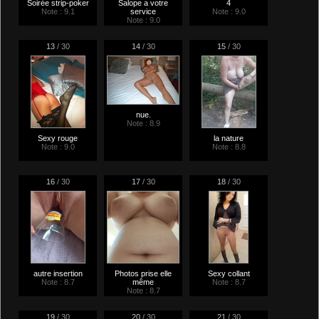
Soirée strip-poker
Salope a votre
4
Note : 9.1
service
Note : 9.0
Note : 9.0
13
/ 30
14
/ 30
15
/ 30
nue.
Note : 8.9
Sexy rouge
la nature
Note : 9.0
Note : 8.8
16
/ 30
17
/ 30
18
/ 30
autre insertion
Photos prise elle
Sexy collant
Note : 8.7
même
Note : 8.7
Note : 8.7
19
/ 30
20
/ 30
21
/ 30