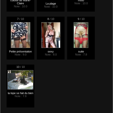
culotte de Marie-
moto
Claire
Note : 10.0
La plage
Note : 10.0
Note : 10.0
7
/ 10
8
/ 10
9
/ 10
Petite présentation
sexy
suite
Note : 9.0
Note : 8.0
Note : 7.8
10
/ 10
la lope se fait du bien
Note : 7.8