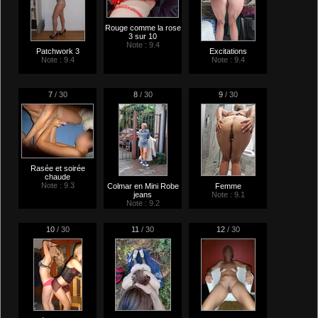
Rouge comme la rose
3 sur 10
Note : 9.4
Patchwork 3
Excitations
Note : 9.4
Note : 9.4
7
/ 30
8
/ 30
9
/ 30
Rasée et soirée
chaude
Note : 9.3
Colmar en Mini Robe
Femme
jeans
Note : 9.1
Note : 9.2
10
/ 30
11
/ 30
12
/ 30