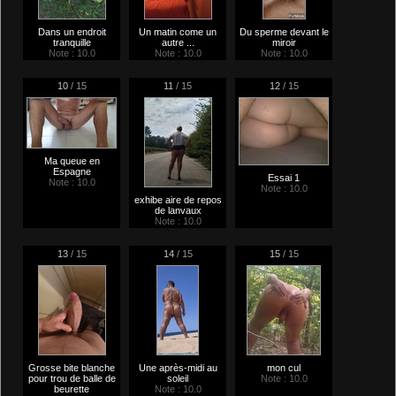
Dans un endroit
Un matin come un
Du sperme devant le
tranquille
autre ...
miroir
Note : 10.0
Note : 10.0
Note : 10.0
10
/ 15
11
/ 15
12
/ 15
Ma queue en
Espagne
Essai 1
Note : 10.0
Note : 10.0
exhibe aire de repos
de lanvaux
Note : 10.0
13
/ 15
14
/ 15
15
/ 15
Grosse bite blanche
Une après-midi au
mon cul
pour trou de balle de
soleil
Note : 10.0
beurette
Note : 10.0