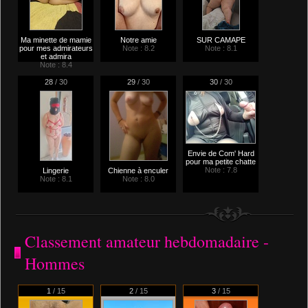
Ma minette de mamie
Notre amie
SUR CAMAPE
pour mes admirateurs
Note : 8.2
Note : 8.1
et admira
Note : 8.4
28
/ 30
29
/ 30
30
/ 30
Envie de Com' Hard
pour ma petite chatte
Note : 7.8
Lingerie
Chienne à enculer
Note : 8.1
Note : 8.0
Classement amateur hebdomadaire -
Hommes
1
/ 15
2
/ 15
3
/ 15