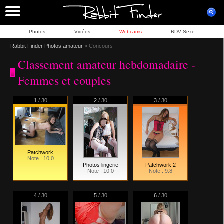
Photos
Vidéos
Webcams
RDV Sexe
Rabbit Finder
Photos amateur
» Concours
Classement amateur hebdomadaire -
Femmes et couples
1
/ 30
2
/ 30
3
/ 30
Patchwork
Note : 10.0
Photos lingerie
Patchwork 2
Note : 10.0
Note : 9.8
4
/ 30
5
/ 30
6
/ 30