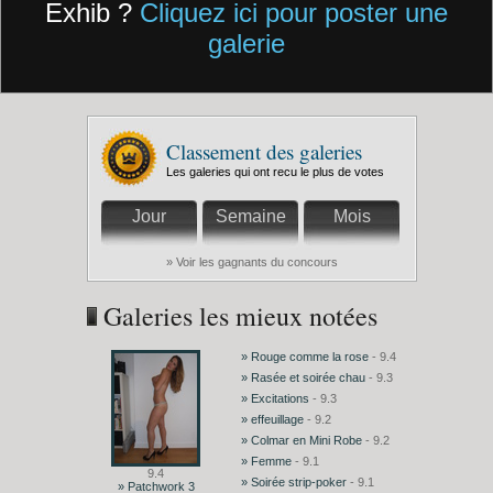
Exhib ?
Cliquez ici pour poster une
galerie
Classement des galeries
Les galeries qui ont recu le plus de votes
Jour
Semaine
Mois
» Voir les gagnants du concours
Galeries les mieux notées
» Rouge comme la rose
- 9.4
» Rasée et soirée chau
- 9.3
» Excitations
- 9.3
» effeuillage
- 9.2
» Colmar en Mini Robe
- 9.2
» Femme
- 9.1
9.4
» Soirée strip-poker
- 9.1
» Patchwork 3