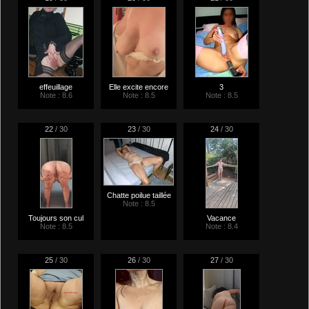
effeuillage
Elle excite encore
3
Note : 8.6
Note : 8.5
Note : 8.5
22
/ 30
23
/ 30
24
/ 30
Chatte poilue taillée
Note : 8.5
Toujours son cul
Vacance
Note : 8.5
Note : 8.4
25
/ 30
26
/ 30
27
/ 30