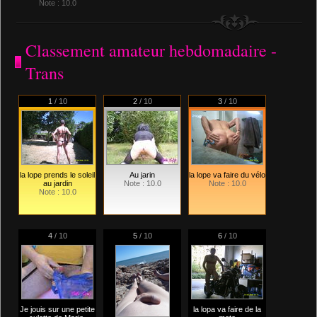
Note : 10.0
Classement amateur hebdomadaire -
Trans
1
/ 10
2
/ 10
3
/ 10
la lope prends le soleil
Au jarin
la lope va faire du vélo
au jardin
Note : 10.0
Note : 10.0
Note : 10.0
4
/ 10
5
/ 10
6
/ 10
Je jouis sur une petite
la lopa va faire de la