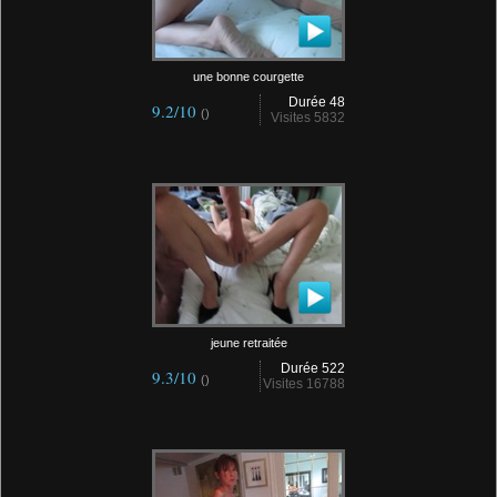
une bonne courgette
Durée 48
9.2/10
()
Visites 5832
jeune retraitée
Durée 522
9.3/10
()
Visites 16788