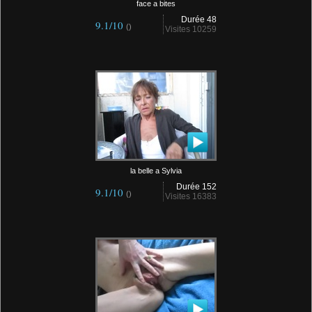
face a bites
Durée 48
9.1/10
()
Visites 10259
la belle a Sylvia
Durée 152
9.1/10
()
Visites 16383