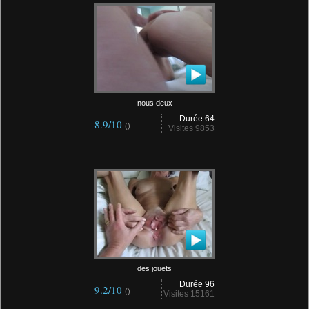
nous deux
Durée 64
8.9/10
()
Visites 9853
des jouets
Durée 96
9.2/10
()
Visites 15161