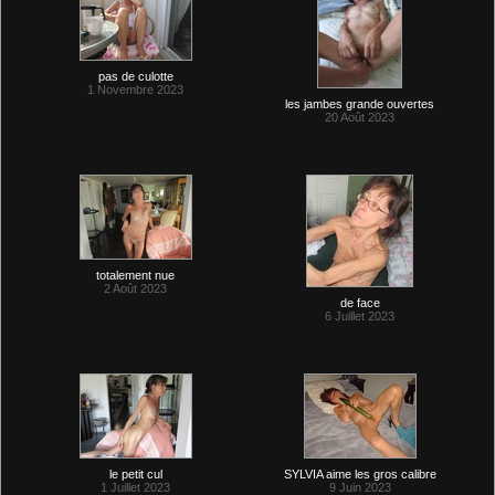
pas de culotte
1 Novembre 2023
les jambes grande ouvertes
20 Août 2023
totalement nue
2 Août 2023
de face
6 Juillet 2023
le petit cul
SYLVIA aime les gros calibre
1 Juillet 2023
9 Juin 2023