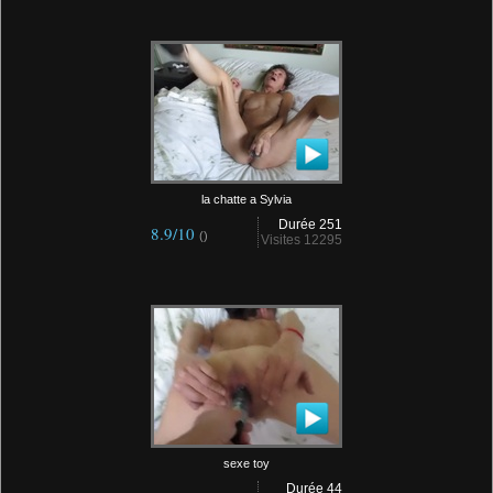
la chatte a Sylvia
Durée 251
8.9/10
()
Visites 12295
sexe toy
Durée 44