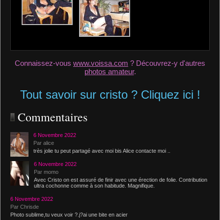
Connaissez-vous
www.voissa.com
? Découvrez-y d'autres
photos amateur
.
Tout savoir sur cristo ? Cliquez ici !
Commentaires
6 Novembre 2022
Par alice
très jolie tu peut partagé avec moi bis Alice contacte moi ..
6 Novembre 2022
Par momo
Avec Cristo on est assuré de finir avec une érection de folie. Contribution
ultra cochonne comme à son habitude. Magnifique.
6 Novembre 2022
Par Chrisde
Photo sublime,tu veux voir ?.j?ai une bite en acier