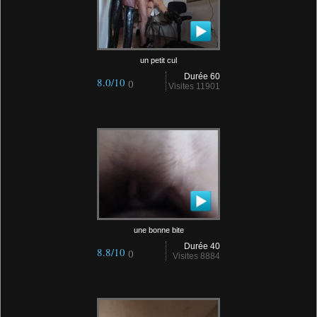
un petit cul
Durée 60
8.0/10
()
Visites 11901
une bonne bite
Durée 40
8.8/10
()
Visites 8884