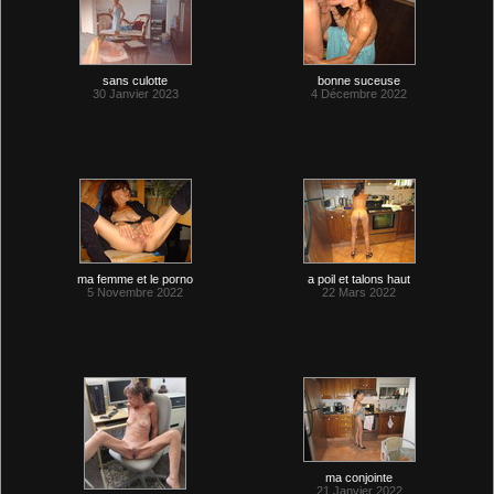
sans culotte
bonne suceuse
30 Janvier 2023
4 Décembre 2022
ma femme et le porno
a poil et talons haut
5 Novembre 2022
22 Mars 2022
ma conjointe
21 Janvier 2022