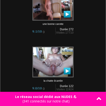
une bonne carotte
Durée 272
9.1/10
()
Visites 17710
la chatte écartée
Durée 122
9.0/10
()
Visites 11924