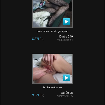
pour amateurs de gros plan
Durée 249
8.5/10
()
Visites 9554
la chatte écartée
Durée 95
9.3/10
()
Visites 9835