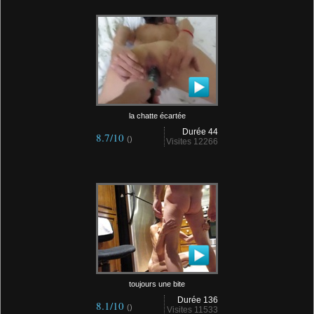
la chatte écartée
Durée 44
8.7/10
()
Visites 12266
toujours une bite
Durée 136
8.1/10
()
Visites 11533