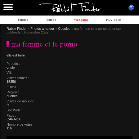
Photos
Vidéos
Webcams
RDV Sexe
Rabbit Finder
»
Photos amateur
»
Couples
» ma femme et le porno de cristo,
publiée le 5 Novembre 2022
ma femme et le porno
elle est belle
Pseudo :
cristo
Ville :
Visites totales :
15356
E-mail :
Région :
quebec
Visites ce mois-ci :
30
Site Web :
Pays :
CANADA
Nombre de votes :
116