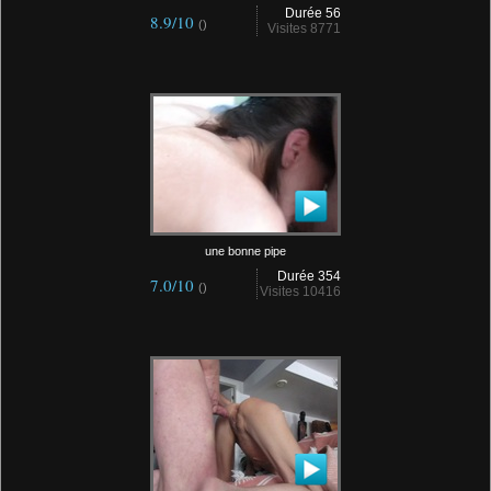
Durée 56
8.9/10
()
Visites 8771
une bonne pipe
Durée 354
7.0/10
()
Visites 10416