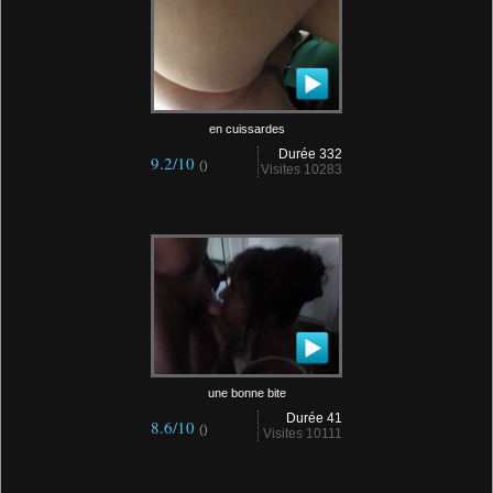
en cuissardes
Durée 332
9.2/10
()
Visites 10283
une bonne bite
Durée 41
8.6/10
()
Visites 10111