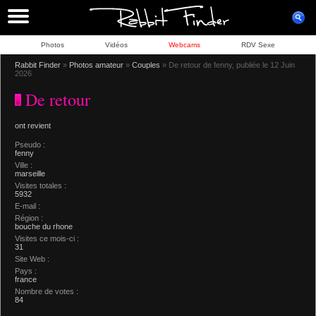
Photos
Vidéos
Webcams
RDV Sexe
Rabbit Finder
»
Photos amateur
»
Couples
» De retour de fenny, publiée le 12 Juin
2026
De retour
ont revient
Pseudo :
fenny
Ville :
marseille
Visites totales :
5932
E-mail :
Région :
bouche du rhone
Visites ce mois-ci :
31
Site Web :
Pays :
france
Nombre de votes :
84