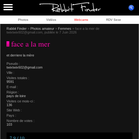
Photos
Vidéos
Webcams
RDV Sexe
Rabbit Finder
»
Photos amateur
»
Femmes
» face a la mer de
twixtwix602@gmail.com, publiée le 7 Juin 2026
face a la mer
et derriere la mère
Pseudo :
twixtwix602@gmail.com
Ville :
Visites totales :
9591
E-mail :
Région :
pays de loire
Visites ce mois-ci :
136
Site Web :
Pays :
Nombre de votes :
103
7.9 / 10