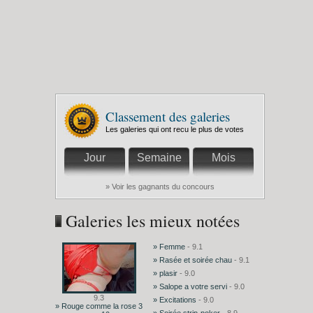
Classement des galeries
Les galeries qui ont recu le plus de votes
Jour
Semaine
Mois
» Voir les gagnants du concours
Galeries les mieux notées
» Femme
- 9.1
» Rasée et soirée chau
- 9.1
» plasir
- 9.0
» Salope a votre servi
- 9.0
9.3
» Excitations
- 9.0
» Rouge comme la rose 3