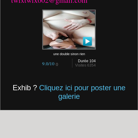
twixtwix602@gmail.com
une double sinon rien
Durée 104
9.0/10
()
Visites 6354
Exhib ?
Cliquez ici pour poster une
galerie