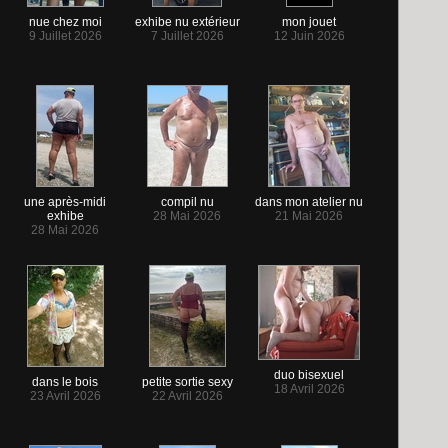
nue chez moi
exhibe nu extérieur
mon jouet
9 Juillet 2026
7 Juillet 2026
12 Juin 2026
une après-midi
compil nu
dans mon atelier nu
exhibe
28 Mai 2026
21 Mai 2026
28 Mai 2026
duo bisexuel
dans le bois
petite sortie sexy
18 Avril 2026
23 Avril 2026
22 Avril 2026