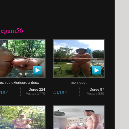
Gregam56
exhibe extérieure à deux
mon jouet
Durée 224
Durée 97
/10
7.1/10
()
()
Visites 1776
Visites 836