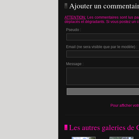
Ajouter un commentai
ATTENTION:
Les commentaires sont lus par
déplacés et dégradants. Si vous postez un 
Pseudo :
Email (ne sera visible que par le modèle) :
Message :
Pour afficher vot
Les autres galeries d