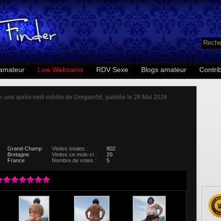
amateur
Live Webcams
RDV Sexe
Blogs amateur
Contri
» une après-midi exhibe de Gregam56, publiée le 28 Mai 2026
Grand-Champ
Visites totales :
802
Bretagne
Visites ce mois-ci :
20
France
Nombre de votes :
5