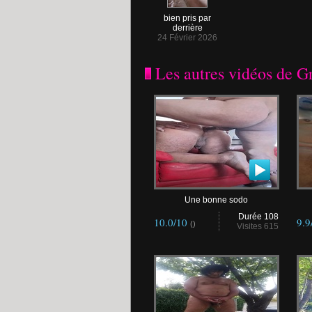
bien pris par
derrière
24 Février 2026
Les autres vidéos de 
Une bonne sodo
Durée 108
10.0/10
9.9
()
Visites 615