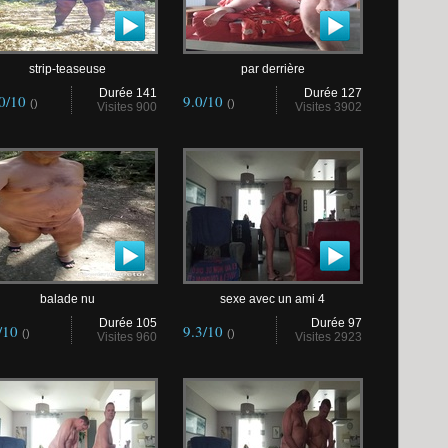
strip-teaseuse
par derrière
Durée 141
Durée 127
.0/10
9.0/10
()
()
Visites 900
Visites 3902
balade nu
sexe avec un ami 4
Durée 105
Durée 97
/10
9.3/10
()
()
Visites 960
Visites 2923