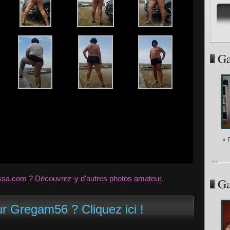
Ga
» 
ssa.com
? Découvrez-y d'autres
photos amateur
.
Ga
ur Gregam56 ? Cliquez ici !