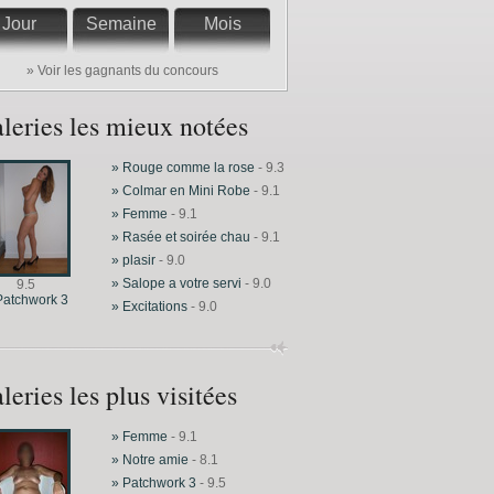
Jour
Semaine
Mois
» Voir les gagnants du concours
leries les mieux notées
» Rouge comme la rose
- 9.3
» Colmar en Mini Robe
- 9.1
» Femme
- 9.1
» Rasée et soirée chau
- 9.1
» plasir
- 9.0
» Salope a votre servi
- 9.0
9.5
Patchwork 3
» Excitations
- 9.0
leries les plus visitées
» Femme
- 9.1
» Notre amie
- 8.1
» Patchwork 3
- 9.5