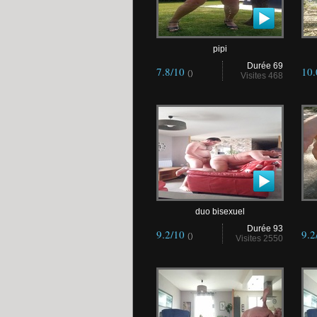
pipi
Durée 69
7.8/10
10
()
Visites 468
duo bisexuel
Durée 93
9.2/10
9.2
()
Visites 2550