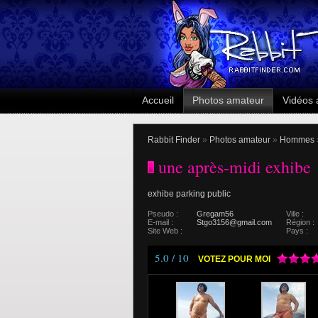
Accueil
Photos amateur
Vidéos 
Rabbit Finder
»
Photos amateur
»
Hommes
une après-midi exhibe
exhibe parking public
Pseudo :
Gregam56
Ville :
E-mail :
Stgo3156@gmail.com
Région :
Site Web :
Pays :
5.0 / 10
VOTEZ POUR MOI