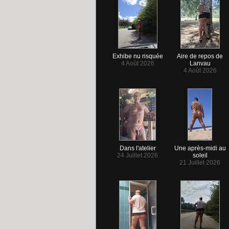
Exhibe nu risquée
Aire de repos de
4 Août 2026
Lanvau
4 Août 2026
Dans l'atelier
Une après-midi au
24 Juillet 2026
soleil
21 Juillet 2026