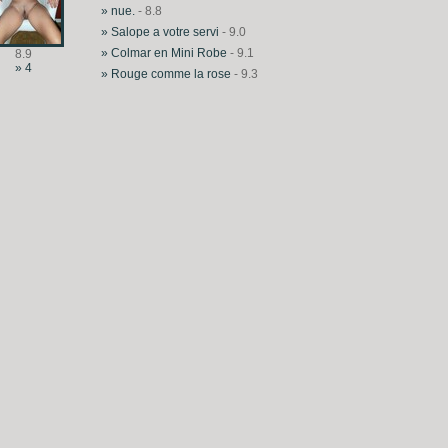
» nue.
- 8.8
» Salope a votre servi
- 9.0
» Colmar en Mini Robe
- 9.1
8.9
» 4
» Rouge comme la rose
- 9.3