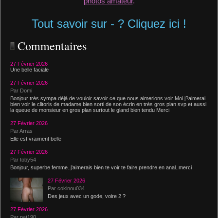
photos amateur
.
Tout savoir sur - ? Cliquez ici !
Commentaires
27 Février 2026
Une belle faciale
27 Février 2026
Par Domi
Bonjour très sympa déjà de vouloir savoir ce que nous aimerions voir Moi j?aimerai
bien voir le clitoris de madame bien sorti de son écrin en très gros plan svp et aussi
la queue de monsieur en gros plan surtout le gland bien tendu Merci
27 Février 2026
Par Arras
Elle est vraiment belle
27 Février 2026
Par toby54
Bonjour, superbe femme..j'aimerais bien te voir te faire prendre en anal..merci
27 Février 2026
Par cokinou034
Des jeux avec un gode, voire 2 ?
27 Février 2026
Par pat190