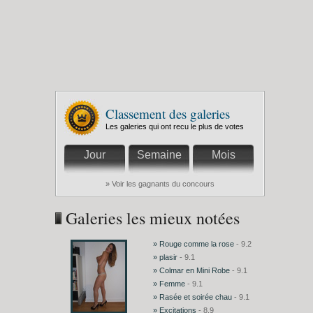
Classement des galeries
Les galeries qui ont recu le plus de votes
Jour
Semaine
Mois
» Voir les gagnants du concours
Galeries les mieux notées
» Rouge comme la rose
- 9.2
» plasir
- 9.1
» Colmar en Mini Robe
- 9.1
» Femme
- 9.1
» Rasée et soirée chau
- 9.1
» Excitations
- 8.9