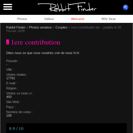
Photos
Vidéos
Webcams
RDV Sexe
Rabbit Finder
»
Photos amateur
»
Couples
» 1ere contribution de -, publiée le 26
Février 2026
1ere contribution
Dites nous se que vous voudriez voir de nous hi hi
Pseudo :
-
Ville :
Visites totales :
17761
E-mail :
Région :
Visites ce mois-ci :
493
Site Web :
Pays :
Nombre de votes :
198
8.9 / 10