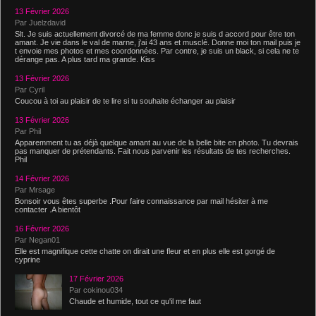
13 Février 2026
Par Juelzdavid
Slt. Je suis actuellement divorcé de ma femme donc je suis d accord pour être ton
amant. Je vie dans le val de marne, j'ai 43 ans et musclé. Donne moi ton mail puis je
t envoie mes photos et mes coordonnées. Par contre, je suis un black, si cela ne te
dérange pas. A plus tard ma grande. Kiss
13 Février 2026
Par Cyril
Coucou à toi au plaisir de te lire si tu souhaite échanger au plaisir
13 Février 2026
Par Phil
Apparemment tu as déjà quelque amant au vue de la belle bite en photo. Tu devrais
pas manquer de prétendants. Fait nous parvenir les résultats de tes recherches.
Phil
14 Février 2026
Par Mrsage
Bonsoir vous êtes superbe .Pour faire connaissance par mail hésiter à me
contacter .A bientôt
16 Février 2026
Par Negan01
Elle est magnifique cette chatte on dirait une fleur et en plus elle est gorgé de
cyprine
17 Février 2026
Par cokinou034
Chaude et humide, tout ce qu'il me faut