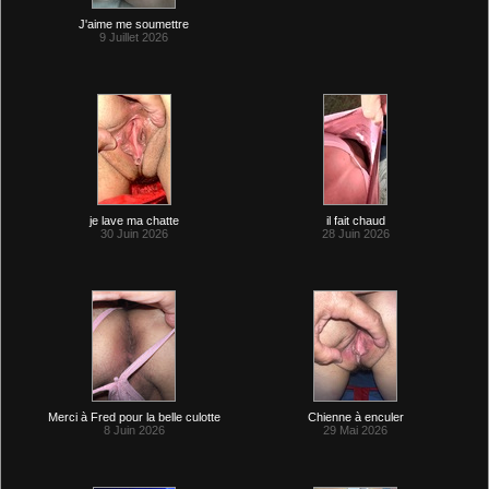
J'aime me soumettre
9 Juillet 2026
je lave ma chatte
il fait chaud
30 Juin 2026
28 Juin 2026
Merci à Fred pour la belle culotte
Chienne à enculer
8 Juin 2026
29 Mai 2026