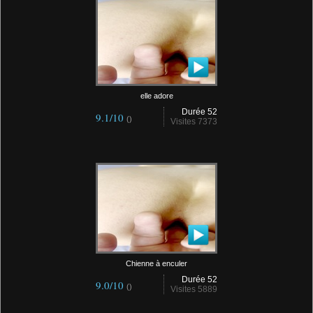
elle adore
Durée 52
9.1/10
()
Visites 7373
Chienne à enculer
Durée 52
9.0/10
()
Visites 5889