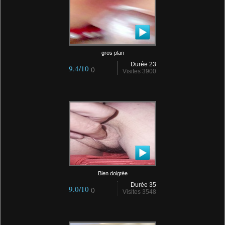
gros plan
Durée 23
9.4/10
()
Visites 3900
Bien doigtée
Durée 35
9.0/10
()
Visites 3548