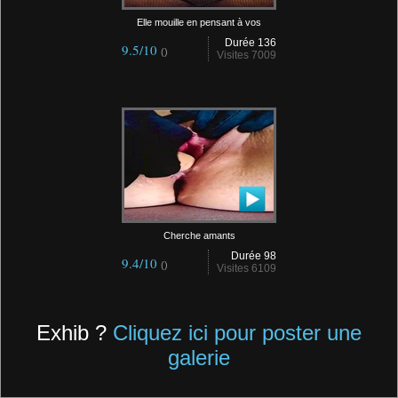
Elle mouille en pensant à vos
Durée 136
9.5/10
()
Visites 7009
Cherche amants
Durée 98
9.4/10
()
Visites 6109
Exhib ?
Cliquez ici pour poster une
galerie