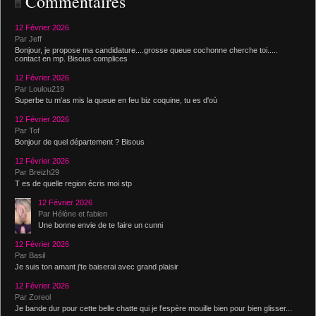
Commentaires
12 Février 2026
Par Jeff
Bonjour, je propose ma candidature....grosse queue cochonne cherche toi.....
contact en mp. Bisous complices
12 Février 2026
Par Loulou219
Superbe tu m'as mis la queue en feu biz coquine, tu es d'où
12 Février 2026
Par Tof
Bonjour de quel département ? Bisous
12 Février 2026
Par Breizh29
T es de quelle region écris moi stp
12 Février 2026
Par Hélène et fabien
Une bonne envie de te faire un cunni
12 Février 2026
Par Basil
Je suis ton amant j'te baiserai avec grand plaisir
12 Février 2026
Par Zoreol
Je bande dur pour cette belle chatte qui je l'espère mouille bien pour bien glisser...