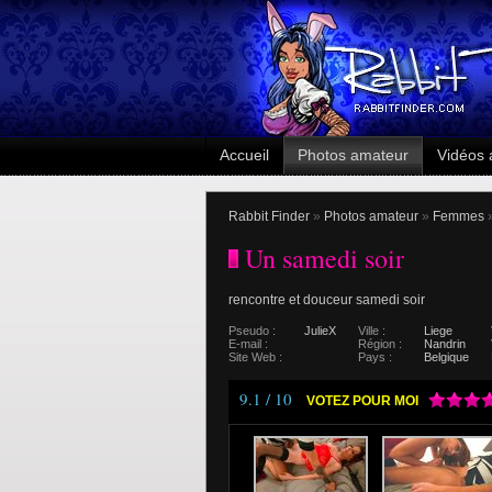
Accueil
Photos amateur
Vidéos 
Rabbit Finder
»
Photos amateur
»
Femmes
»
Un samedi soir
rencontre et douceur samedi soir
Pseudo :
JulieX
Ville :
Liege
E-mail :
Région :
Nandrin
Site Web :
Pays :
Belgique
9.1 / 10
VOTEZ POUR MOI