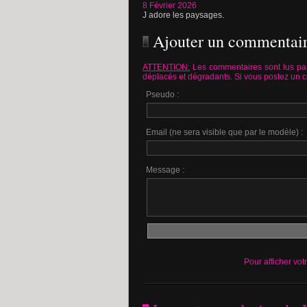
8 Février 2026
J adore les paysages.
Ajouter un commentai
ATTENTION:
Les commentaires sont lus par
déplacés et dégradants. Si vous postez un 
Pseudo :
Email (ne sera visible que par le modèle) :
Message :
Pour afficher vot