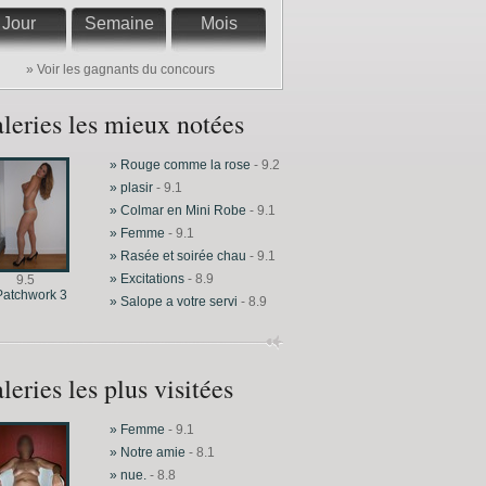
Jour
Semaine
Mois
» Voir les gagnants du concours
leries les mieux notées
» Rouge comme la rose
- 9.2
» plasir
- 9.1
» Colmar en Mini Robe
- 9.1
» Femme
- 9.1
» Rasée et soirée chau
- 9.1
» Excitations
- 8.9
9.5
Patchwork 3
» Salope a votre servi
- 8.9
leries les plus visitées
» Femme
- 9.1
» Notre amie
- 8.1
» nue.
- 8.8