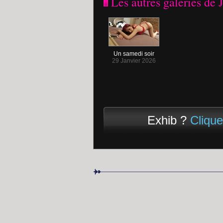
Les autres galeries de 
Un samedi soir
29 Janvier 2026
Exhib ?
Clique