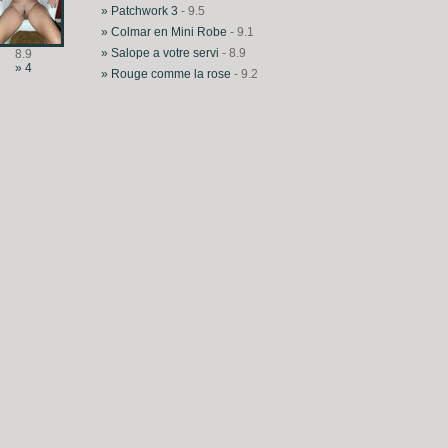
» Patchwork 3
- 9.5
» Colmar en Mini Robe
- 9.1
» Salope a votre servi
- 8.9
8.9
» 4
» Rouge comme la rose
- 9.2