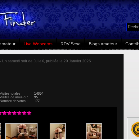
amateur
Live Webcams
RDV Sexe
Blogs amateur
Contri
 Un samedi soir de JulieX, publiée le 29 Janvier 2026
Visites totales :
14854
Visites ce mois-ci :
95
Nombre de votes :
177