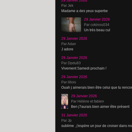
29 Janvier 2026
Par Jek
Madame a des yeux superbe
29 Janvier 2026
Par cokinou034
Un très beau cul
29 Janvier 2026
Par Adan
J adore
29 Janvier 2026
Par Dpdu83
Vivement Samedi prochain !
29 Janvier 2026
Par lillois
Ouah j aimerais bien être celui que tu renco
29 Janvier 2026
Par Hélène et fabien
Ben j?aurais bien aimer être présent
31 Janvier 2026
Par Jp
sublime , j'espère un jour de croiser dans 