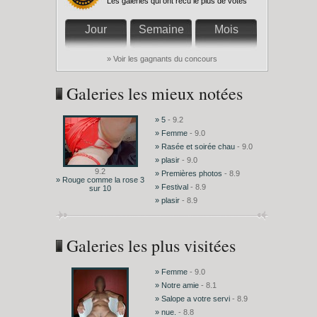
Les galeries qui ont recu le plus de votes
Jour
Semaine
Mois
» Voir les gagnants du concours
Galeries les mieux notées
» 5
- 9.2
» Femme
- 9.0
» Rasée et soirée chau
- 9.0
» plasir
- 9.0
9.2
» Premières photos
- 8.9
» Rouge comme la rose 3
» Festival
- 8.9
sur 10
» plasir
- 8.9
Galeries les plus visitées
» Femme
- 9.0
» Notre amie
- 8.1
» Salope a votre servi
- 8.9
» nue.
- 8.8