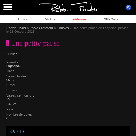
Photos
Vidéos
Webcams
RDV Sexe
Rabbit Finder
»
Photos amateur
»
Couples
» Une petite pause de Lappeisa, publiée
le 18 Octobre 2025
Une petite pause
Sur le c..
Pseudo :
Lappeisa
Ville :
Visites totales :
9515
E-mail :
Région :
Visites ce mois-ci :
25
Site Web :
Pays :
Nombre de votes :
81
8.9 / 10