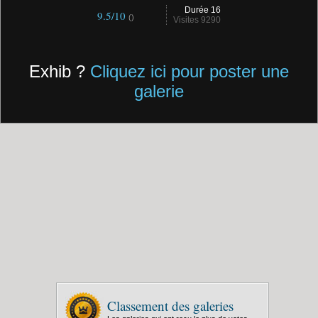
Durée 16
9.5/10
()
Visites 9290
Exhib ?
Cliquez ici pour poster une
galerie
Classement des galeries