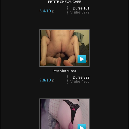
PETITE CHEVAUCHÉE
Durée 161
8.4/10
()
Visites 5979
Petit câlin du soir
Durée 392
7.8/10
()
Visites 4305