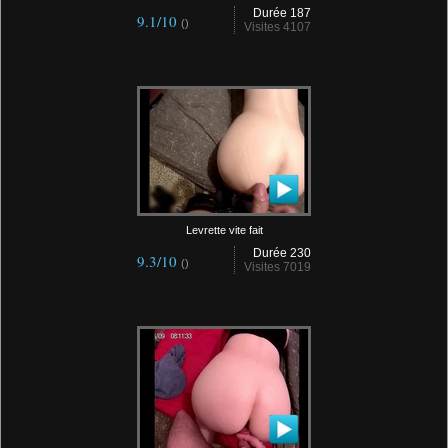
Durée 187
9.1/10
()
Visites 4107
Levrette vite fait
Durée 230
9.3/10
()
Visites 7019