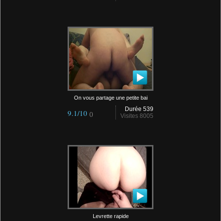
On vous partage une petite bai
Durée 539
9.1/10
()
Visites 8005
Levrette rapide