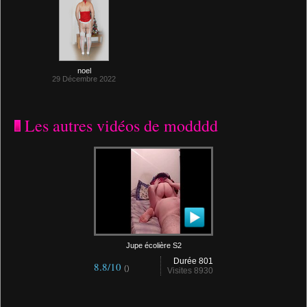
noel
29 Décembre 2022
Les autres vidéos de modddd
Jupe écolière S2
Durée 801
8.8/10
()
Visites 8930