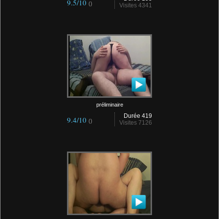
9.5/10
()
Visites 4341
préliminaire
Durée 419
9.4/10
()
Visites 7126