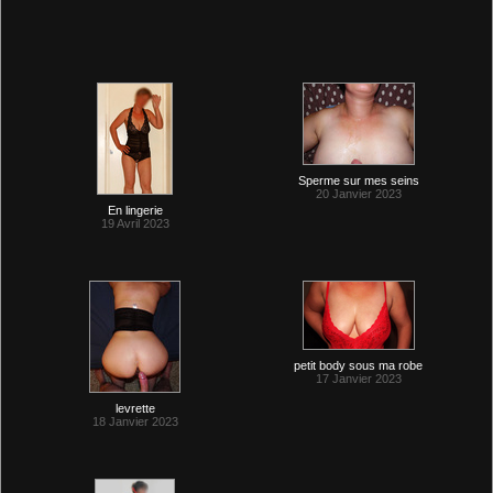
Sperme sur mes seins
20 Janvier 2023
En lingerie
19 Avril 2023
petit body sous ma robe
17 Janvier 2023
levrette
18 Janvier 2023