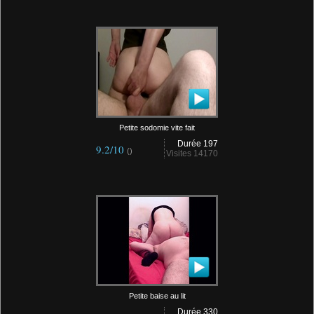
Petite sodomie vite fait
Durée 197
9.2/10
()
Visites 14170
Petite baise au lit
Durée 330