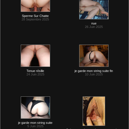
Sperme Sur Chatte
28 Septembre 2025
nue
26 Juin 2025
Tenue résille
je garde mon string suite fin
24 Juin 2025
10 Juin 2025
je garde mon string suite
5 Juin 2025