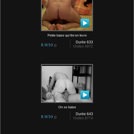
Petite baise qui fini en levre
Durée 633
8.9/10
()
Visites 4972
On se baise
Durée 643
8.9/10
()
Visites 8774