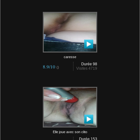
caresse
Durée 98
8.9/10
()
Visites 4719
Elle joue avec son clito
Durée 153