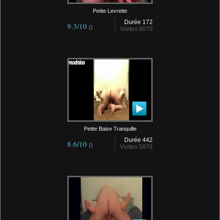
Petite Levrette
Durée 172
9.3/10
()
Visites 9970
Petite Baise Tranquille
Durée 442
8.6/10
()
Visites 5876