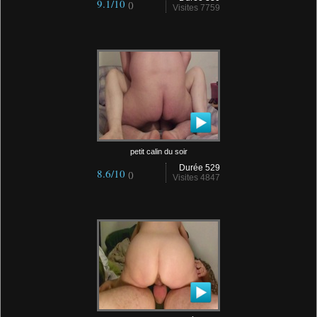
9.1/10
()
Visites 7759
petit calin du soir
Durée 529
8.6/10
()
Visites 4847