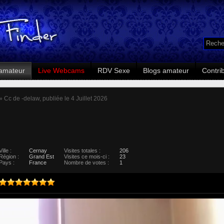
amateur
Live Webcams
RDV Sexe
Blogs amateur
Contri
» Cc de -delaw, publiée le 4 Juillet 2026
Ville :
Cernay
Visites totales :
206
Région :
Grand Est
Visites ce mois-ci :
23
Pays :
France
Nombre de votes :
1