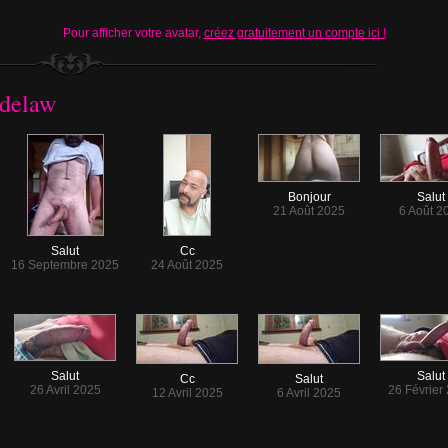
Pour afficher votre avatar,
créez gratuitement un compte ici !
-delaw
Bonjour
Salut
21 Août 2025
6 Août 2
Salut
Cc
16 Septembre 2025
24 Août 2025
Salut
Salut
Cc
Salut
26 Avril 2025
26 Février
12 Avril 2025
6 Avril 2025