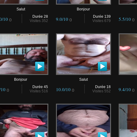
Salut
Bonjour
Durée 28
Durée 139
.0/10
9.0/10
5.5/10
()
()
()
Visites 352
Visites 679
Bonjour
Salut
Durée 45
Durée 18
/10
10.0/10
9.4/10
()
()
()
Visites 516
Visites 552