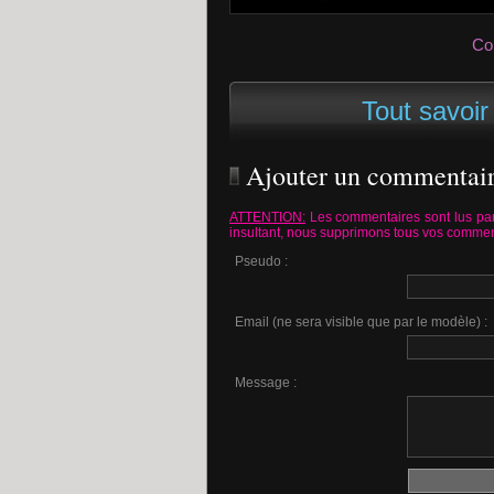
Co
Tout savoir 
Ajouter un commentai
ATTENTION:
Les commentaires sont lus par
insultant, nous supprimons tous vos commen
Pseudo :
Email (ne sera visible que par le modèle) :
Message :