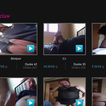
delaw
Bonjour
Cc
Durée 42
Durée 35
/10
10.0/10
5.0/10
()
()
()
Visites 267
Visites 206