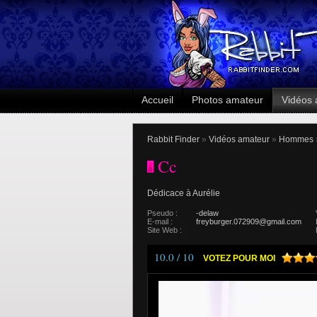
Accueil
Photos amateur
Vidéos 
Rabbit Finder
»
Vidéos amateur
»
Hommes
Cc
Dédicace à Aurélie
Pseudo :
-delaw
E-mail :
freyburger.072909@gmail.com
Site Web :
10.0 / 10
VOTEZ POUR MOI