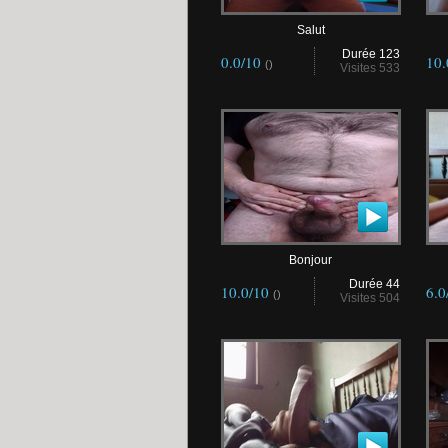
Salut
Durée 123
0.0/10
10
()
Visites 533
Bonjour
Durée 44
10.0/10
6.0
()
Visites 504