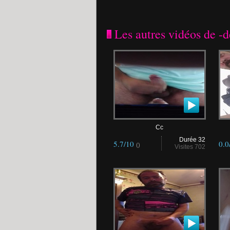
Les autres vidéos de -
Cc
Durée 32
5.7/10
0.0
()
Visites 702