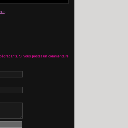
eur
.
 dégradants. Si vous postez un commentaire