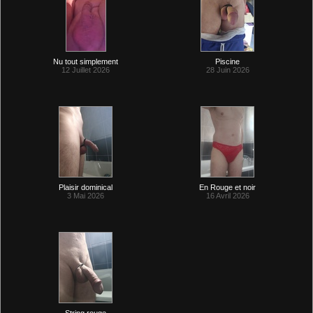
Nu tout simplement
Piscine
12 Juillet 2026
28 Juin 2026
Plaisir dominical
En Rouge et noir
3 Mai 2026
16 Avril 2026