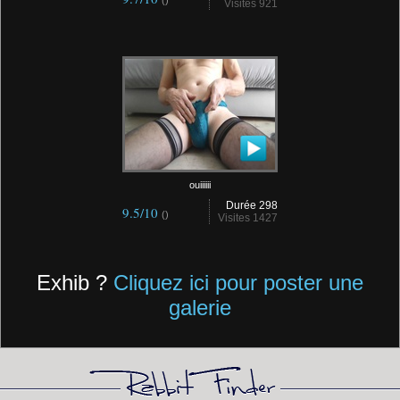
()
Visites 921
ouiiiiii
Durée 298
9.5/10
()
Visites 1427
Exhib ?
Cliquez ici pour poster une
galerie