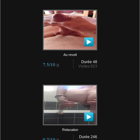
Au reveil
Durée 48
7.5/10
()
Visites 823
Relaxation
Durée 246
9.7/10