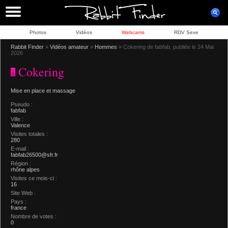
Photos
Vidéos
Webcams
RDV Sexe
Rabbit Finder
»
Vidéos amateur
»
Hommes
» Cokering de fabfab, publiée le 24 Mai
2026
Cokering
Mise en place et massage
Pseudo :
fabfab
Ville :
Valence
Visites totales :
280
E-mail :
fabfab26500@sfr.fr
Région :
rhône alpes
Visites ce mois-ci :
16
Site Web :
Pays :
france
Nombre de votes :
0