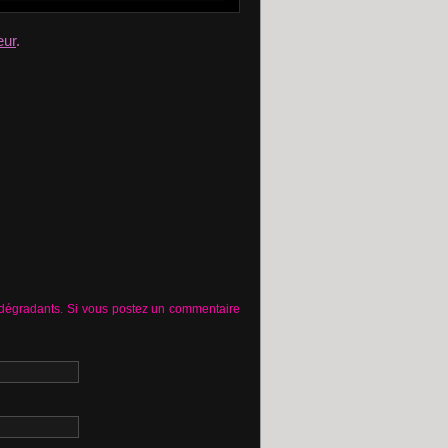
eur
.
 dégradants. Si vous postez un commentaire