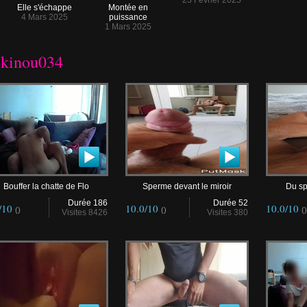
23 Février 2025
Elle s'échappe
Montée en
4 Mars 2025
puissance
1 Mars 2025
okinou034
Bouffer la chatte de Flo
Sperme devant le miroir
Du sp
Durée 186
Durée 52
/10
10.0/10
10.0/10
()
()
()
Visites 8426
Visites 380