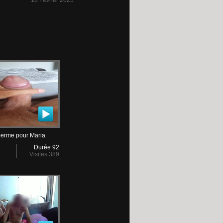
18 Février 2025
erme pour Maria
Durée 92
Visites 389