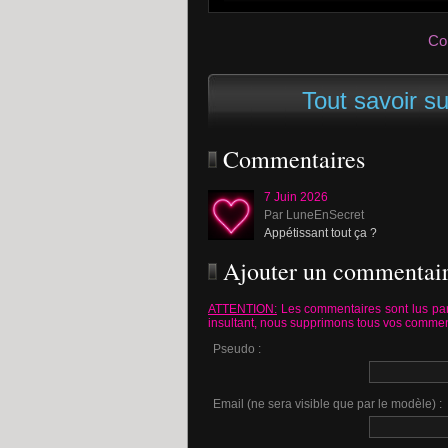
Co
Tout savoir su
Commentaires
7 Juin 2026
Par LuneEnSecret
Appétissant tout ça ?
Ajouter un commentai
ATTENTION:
Les commentaires sont lus par
insultant, nous supprimons tous vos commen
Pseudo :
Email (ne sera visible que par le modèle) :