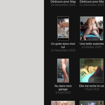
Dédicace pour Mag
Dédicace pour Mia
24 Décembre 2025
21 Décembre 2025
Un gode dans mon
Une belle sodomie
cul
9 Octobre 2025
10 Novembre 2025
Nu dans mon
Elle me leche le cul
garage
7 Août 2025
9 Août 2025