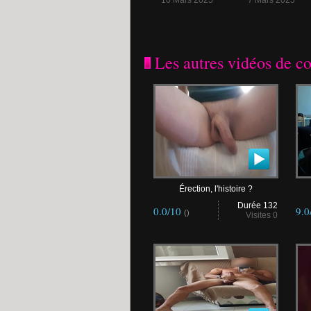
10 Mars 2025
7 Mars 2025
Les autres vidéos de c
Érection, l'histoire ?
Durée 132
0.0/10
9.0
()
Visites 0