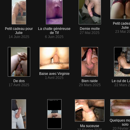
Petit cade
Julie
Petit cadeau pour
La chatte généreuse
Demie molle
23 Mai 2
Julie
de Tif
27 Mai 2025
14 Juin 2025
6 Juin 2025
Baise avec Virginie
1 Avril 2025
De dos
Bien raide
Le cul de La
17 Avril 2025
29 Mars 2025
22 Mars 
Quelques m
solo
Ma suceuse
20 Février