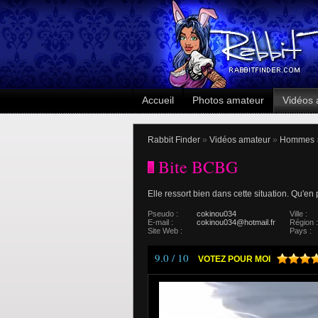
Accueil
Photos amateur
Vidéos 
Rabbit Finder
»
Vidéos amateur
»
Hommes
Bite BCBG
Elle ressort bien dans cette situation. Qu'en 
Pseudo :
cokinou034
Ville :
E-mail :
cokinou034@hotmail.fr
Région :
Site Web :
Pays :
9.0 / 10
VOTEZ POUR MOI