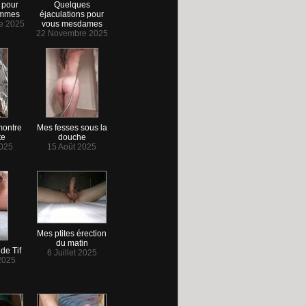
 pour
Quelques
emmes
éjaculations pour
e 2025
vous mesdames
22 Novembre 2025
montre
Mes fesses sous la
te
douche
2025
15 Août 2025
Mes ptites érection
du matin
de Tif
6 Juillet 2025
 2025