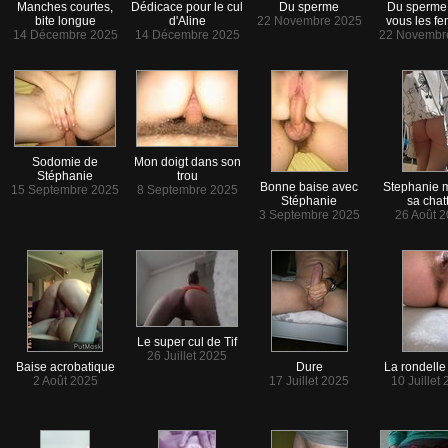
Manches courtes,
Dédicace pour le cul
Du sperme
Du sperme
bite longue
d'Aline
22 Novembre 2025
vous les f
14 Décembre 2025
14 Décembre 2025
22 Novembr
Sodomie de
Mon doigt dans son
Stéphanie
trou
Bonne baise avec
Stephanie 
15 Septembre 2025
8 Septembre 2025
Stéphanie
sa chat
3 Septembre 2025
26 Août 
Le super cul de Tif
26 Juillet 2025
Baise acrobatique
Dure
La rondelle 
2 Août 2025
17 Juillet 2025
10 Juillet