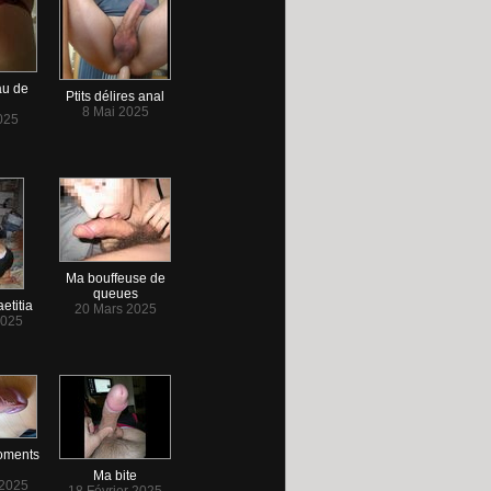
au de
Ptits délires anal
8 Mai 2025
025
Ma bouffeuse de
queues
etitia
20 Mars 2025
2025
oments
Ma bite
 2025