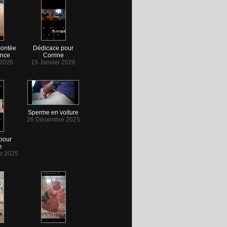
montée
Dédicace pour
ance
Corrine
 2026
19 Janvier 2026
Sperme en voiture
26 Décembre 2025
pour
e
e 2025