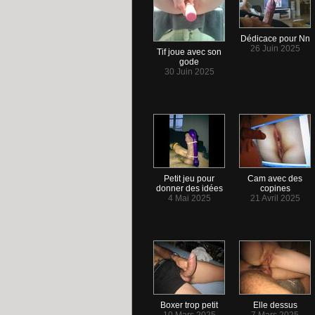
Dédicace pour Nn
26 Juin 2025
Tif joue avec son
gode
30 Juin 2025
Petit jeu pour
Cam avec des
donner des idées
copines
4 Mai 2025
21 Avril 2025
Boxer trop petit
Elle dessus