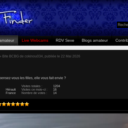
amateur
Live Webcams
RDV Sexe
Blogs amateur
Contri
» Bite BCBG de cokinou034, publiée le 22 Mai 2026
pensez-vous les filles, elle vous fait envie ?
Visites totales :
1204
Hérault
Visites ce mois-ci :
16
France
Nombre de votes :
14