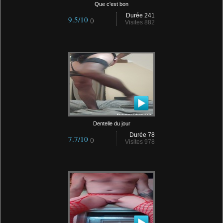
Que c'est bon
Durée 241
9.5/10
()
Visites 882
Dentelle du jour
Durée 78
7.7/10
()
Visites 978