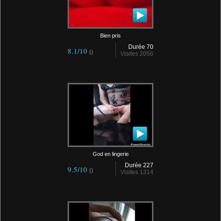
Bien pris
Durée 70
8.1/10
()
Visites 2056
God en lingerie
Durée 227
9.5/10
()
Visites 1314