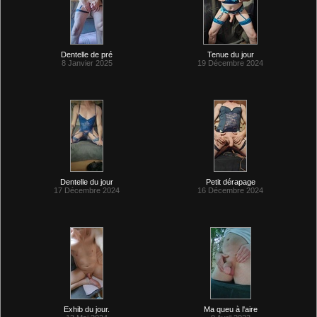
Dentelle de pré
Tenue du jour
8 Janvier 2025
19 Décembre 2024
Dentelle du jour
Petit dérapage
17 Décembre 2024
16 Décembre 2024
Exhib du jour.
Ma queu à l'aire