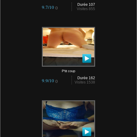
Durée 107
9.7/10
()
Visites 855
P'tit coup
Durée 162
9.9/10
()
Visites 1538